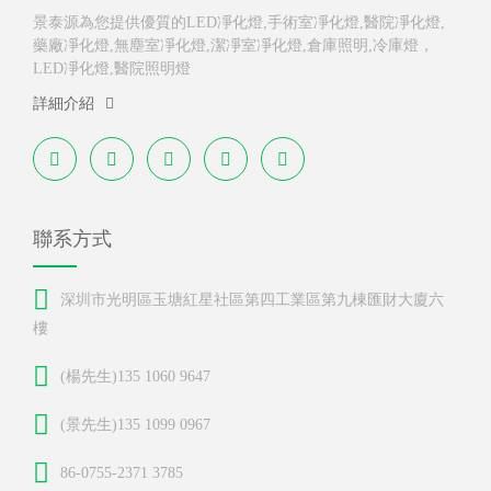
景泰源為您提供優質的LED凈化燈,手術室凈化燈,醫院凈化燈,
藥廠凈化燈,無塵室凈化燈,潔凈室凈化燈,倉庫照明,冷庫燈，
LED凈化燈,醫院照明燈
詳細介紹
聯系方式
深圳市光明區玉塘紅星社區第四工業區第九棟匯財大廈六
樓
(楊先生)135 1060 9647
(景先生)135 1099 0967
86-0755-2371 3785