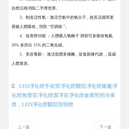
自然沉積消除二手煙危害。
3、制造活性氧：激活空氣中的氧分子 , 使其活躍而更
易被人體吸收 , 預防 “空調病 ”。
4、改善肺功能 ：人體吸入氧離子 肺部可多吸收氧氣
20% 多排出 15% 的二氧化碳。
5、美容養顏： 激活肌體多種酶 , 促進新陳代謝 ，延緩
人體衰老。
LED凈化燈
手術室凈化燈
醫院凈化燈
藥廠凈
化燈
無塵室凈化燈
潔凈室凈化燈
倉庫照明
冷庫
燈，LED凈化燈
醫院照明燈
上一篇
下一篇