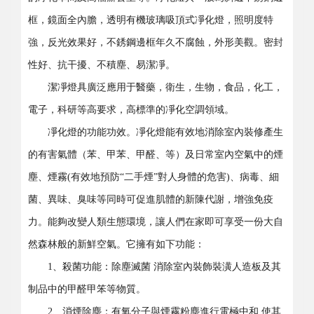
框，鏡面全內膽，透明有機玻璃吸頂式凈化燈，照明度特
強，反光效果好，不銹鋼邊框年久不腐蝕，外形美觀。密封
性好、抗干擾、不積塵、易潔凈。
潔凈燈具廣泛應用于醫藥，衛生，生物，食品，化工，
電子，科研等高要求，高標準的凈化空調領域。
凈化燈的功能功效。凈化燈能有效地消除室內裝修產生
的有害氣體（苯、甲苯、甲醛、等）及日常室內空氣中的煙
塵、煙霧(有效地預防“二手煙”對人身體的危害)、病毒、細
菌、異味、臭味等同時可促進肌體的新陳代謝，增強免疫
力。能夠改變人類生態環境，讓人們在家即可享受一份大自
然森林般的新鮮空氣。它擁有如下功能：
1、殺菌功能：除塵滅菌 消除室內裝飾裝潢人造板及其
制品中的甲醛甲笨等物質。
2、消煙除塵：有氧分子與煙霧粉塵進行電極中和 使其