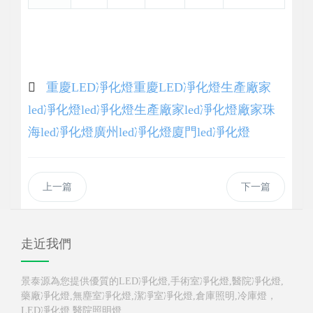
重慶LED凈化燈
重慶LED凈化燈生產廠家
led凈化燈
led凈化燈生產廠家
led凈化燈廠家
珠
海led凈化燈
廣州led凈化燈
廈門led凈化燈
上一篇
下一篇
走近我們
景泰源為您提供優質的LED凈化燈,手術室凈化燈,醫院凈化燈,
藥廠凈化燈,無塵室凈化燈,潔凈室凈化燈,倉庫照明,冷庫燈，
LED凈化燈,醫院照明燈