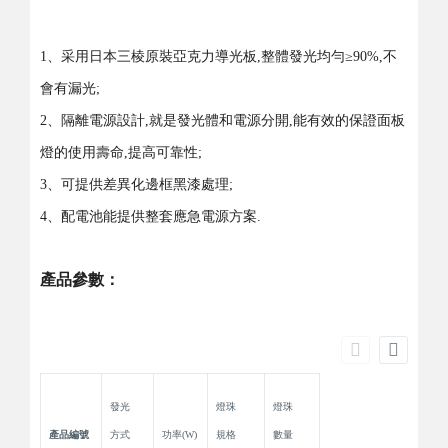
1、采用日本三棱原裝亞克力導光板,整體發光均勻≥90%,不
會有漏光;
2、隔離電源設計,就是發光體和電源分開,能有效的保證面板
燈的使用壽命,提高可靠性;
3、可提供差異化邊框黑漆處理;
4、配電池能提供整套應急電源方案.
產品參數：
發光
燈珠
燈珠
產品編號
方式
功率(W)
規格
數量