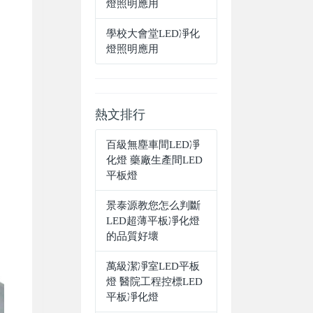
燈照明應用
學校大會堂LED凈化
燈照明應用
熱文排行
百級無塵車間LED凈
化燈 藥廠生產間LED
平板燈
景泰源教您怎么判斷
LED超薄平板凈化燈
的品質好壞
萬級潔凈室LED平板
燈 醫院工程控標LED
平板凈化燈